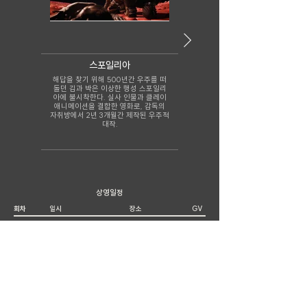
스포일리아
믿음직한 딸
해답을 찾기 위해 500년간 우주를 떠
혼자서 엄마의 49재를 치르기로 결정
돌던 김과 박은 이상한 행성 스포일리
한 날, 장녀 언주는 극심한 복통에 시달
아에 불시착한다. 실사 인물과 클레이
리기 시작한다.
애니메이션을 결합한 영화로, 감독의
자취방에서 2년 3개월간 제작된 우주적
대작.
상영일정
회차
일시
장소
GV
1
2025년 11월 26일
스튜디오 A
13:00~14:50
(서강대학교 가브리엘관)
2
2025년 11월 27일
스튜디오 A
19:00~20:50
(서강대학교 가브리엘관)