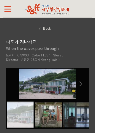
Back
파도가 지나가고
When the waves pass through
드라마 | 0:39:03 | Color | 1.85:1 | Stereo
Director
손광민 ( SON Kwang-min )