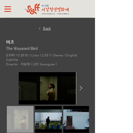
Back
미조
The Wayward Bird
드라마 | 0:28:15 | Color | 2.35:1 | Stereo | English
Subtitle
Director
이승재 ( LEE Seungjae )